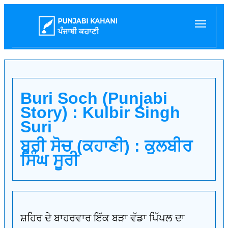
Buri Soch (Punjabi
Story) : Kulbir Singh
Suri
ਬੁਰੀ ਸੋਚ (ਕਹਾਣੀ) : ਕੁਲਬੀਰ
ਸਿੰਘ ਸੂਰੀ
ਸ਼ਹਿਰ ਦੇ ਬਾਹਰਵਾਰ ਇੱਕ ਬੜਾ ਵੱਡਾ ਪਿੱਪਲ ਦਾ