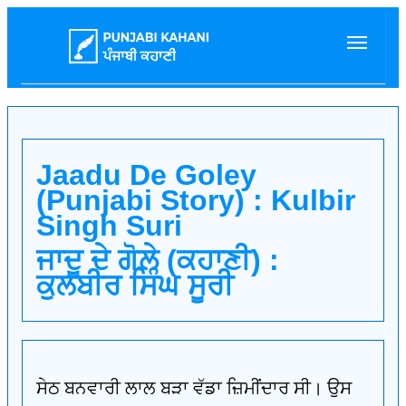
Jaadu De Goley
(Punjabi Story) : Kulbir
Singh Suri
ਜਾਦੂ ਦੇ ਗੋਲ਼ੇ (ਕਹਾਣੀ) :
ਕੁਲਬੀਰ ਸਿੰਘ ਸੂਰੀ
ਸੇਠ ਬਨਵਾਰੀ ਲਾਲ ਬੜਾ ਵੱਡਾ ਜ਼ਿਮੀਂਦਾਰ ਸੀ। ਉਸ