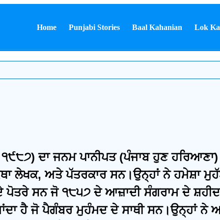
Home
Punjabi Stories
Baal Kahanian
Lok Ka
 ੧੯੮੭) ਦਾ ਜਨਮ ਪਾਨੀਪਤ (ਪੰਜਾਬ ਹੁਣ ਹਰਿਆਣਾ)
ਲੇਖਕ, ਅਤੇ ਪੱਤਰਕਾਰ ਸਨ।ਉਨ੍ਹਾਂ ਨੇ ਹਮੇਸ਼ਾ ਮੁਹੱਬ
 ਪੋਤਰੇ ਸਨ ਜੋ ੧੮੫੭ ਦੇ ਆਜ਼ਾਦੀ ਸੰਗਰਾਮ ਦੇ ਸ਼ਹੀਦਾਂ 
ਦਾ ਹੈ ਜੋ ਪੈਗੰਬਰ ਮੁਹੰਮਦ ਦੇ ਸਾਥੀ ਸਨ।ਉਨ੍ਹਾਂ ਨੇ