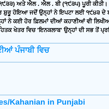
 (੧੯੩੩) ਅਤੇ ਐਲ . ਐਲ . ਬੀ (੧੯੩੫) ਪੂਰੀ ਕੀਤੀ।
ਰ ਸ਼ੁਰੂ ਹੋਇਆ ਜਦੋਂ ਉਨ੍ਹਾਂ ਨੇ ਇਪਟਾ ਲਈ ੧੯੪੩ ਦੇ 
 ਨੇ ਕਈ ਹੋਰ ਫ਼ਿਲਮਾਂ ਦੀਆਂ ਕਹਾਣੀਆਂ ਵੀ ਲਿਖੀਆਂ ।
ਿਤਕ ਖੇਤਰ ਵਿਚ 'ਇਨਕਲਾਬ' ਉਨ੍ਹਾਂ ਦੀ ਸਭ ਤੋਂ ਪ੍ਰ
ੀਆਂ ਪੰਜਾਬੀ ਵਿਚ
s/Kahanian in Punjabi