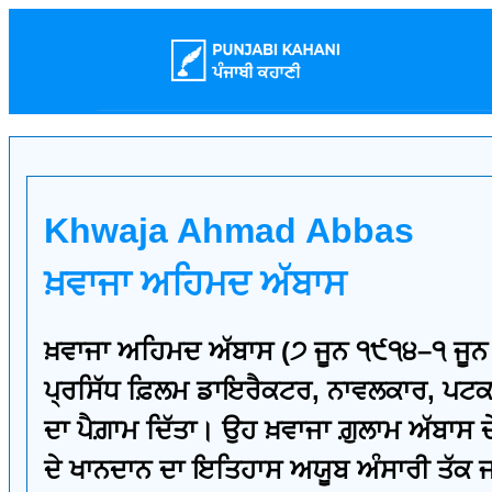
Khwaja Ahmad Abbas
ਖ਼ਵਾਜਾ ਅਹਿਮਦ ਅੱਬਾਸ
ਖ਼ਵਾਜਾ ਅਹਿਮਦ ਅੱਬਾਸ (੭ ਜੂਨ ੧੯੧੪–੧ ਜੂਨ
ਪ੍ਰਸਿੱਧ ਫ਼ਿਲਮ ਡਾਇਰੈਕਟਰ, ਨਾਵਲਕਾਰ, ਪਟਕਥਾ 
ਦਾ ਪੈਗ਼ਾਮ ਦਿੱਤਾ। ਉਹ ਖ਼ਵਾਜਾ ਗ਼ੁਲਾਮ ਅੱਬਾਸ ਦੇ
ਦੇ ਖਾਨਦਾਨ ਦਾ ਇਤਿਹਾਸ ਅਯੂਬ ਅੰਸਾਰੀ ਤੱਕ ਜਾਂ