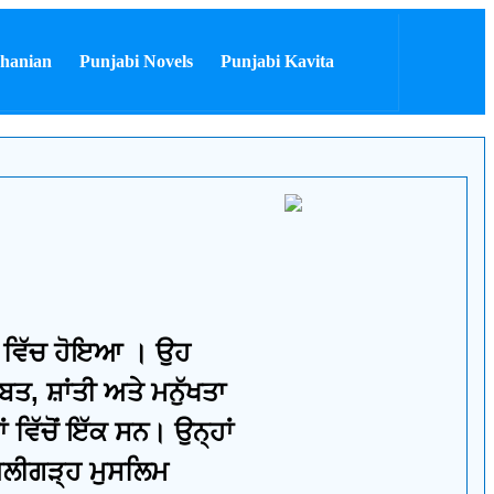
hanian
Punjabi Novels
Punjabi Kavita
 ਵਿੱਚ ਹੋਇਆ । ਉਹ
ਤ, ਸ਼ਾਂਤੀ ਅਤੇ ਮਨੁੱਖਤਾ
ਵਿੱਚੋਂ ਇੱਕ ਸਨ। ਉਨ੍ਹਾਂ
 ਅਲੀਗੜ੍ਹ ਮੁਸਲਿਮ