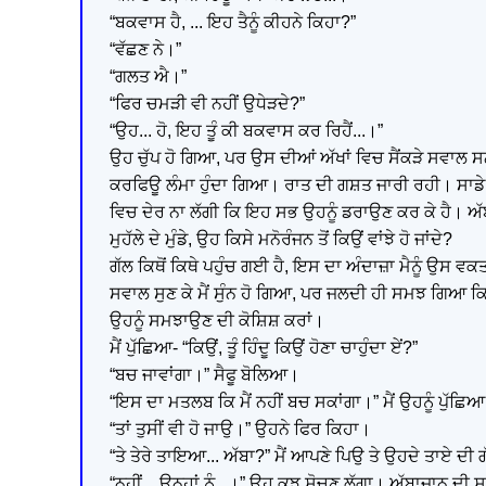
“ਬਕਵਾਸ ਹੈ, ... ਇਹ ਤੈਨੂੰ ਕੀਹਨੇ ਕਿਹਾ?”
“ਵੱਛਣ ਨੇ।”
“ਗਲਤ ਐ।”
“ਫਿਰ ਚਮੜੀ ਵੀ ਨਹੀਂ ਉਧੇੜਦੇ?”
“ਉਹ... ਹੋ, ਇਹ ਤੂੰ ਕੀ ਬਕਵਾਸ ਕਰ ਰਿਹੈਂ...।”
ਉਹ ਚੁੱਪ ਹੋ ਗਿਆ, ਪਰ ਉਸ ਦੀਆਂ ਅੱਖਾਂ ਵਿਚ ਸੈਂਕੜੇ ਸਵਾ
ਕਰਫਿਊ ਲੰਮਾ ਹੁੰਦਾ ਗਿਆ। ਰਾਤ ਦੀ ਗਸ਼ਤ ਜਾਰੀ ਰਹੀ। ਸਾਡੇ
ਵਿਚ ਦੇਰ ਨਾ ਲੱਗੀ ਕਿ ਇਹ ਸਭ ਉਹਨੂੰ ਡਰਾਉਣ ਕਰ ਕੇ ਹੈ। ਅੱਬਾਜ
ਮੁਹੱਲੇ ਦੇ ਮੁੰਡੇ, ਉਹ ਕਿਸੇ ਮਨੋਰੰਜਨ ਤੋਂ ਕਿਉਂ ਵਾਂਝੇ ਹੋ ਜਾਂਦੇ?
ਗੱਲ ਕਿਥੋਂ ਕਿਥੇ ਪਹੁੰਚ ਗਈ ਹੈ, ਇਸ ਦਾ ਅੰਦਾਜ਼ਾ ਮੈਨੂੰ ਉਸ ਵਕਤ ਨ
ਸਵਾਲ ਸੁਣ ਕੇ ਮੈਂ ਸੁੰਨ ਹੋ ਗਿਆ, ਪਰ ਜਲਦੀ ਹੀ ਸਮਝ ਗਿਆ ਕਿ 
ਉਹਨੂੰ ਸਮਝਾਉਣ ਦੀ ਕੋਸ਼ਿਸ਼ ਕਰਾਂ।
ਮੈਂ ਪੁੱਛਿਆ- “ਕਿਉਂ, ਤੂੰ ਹਿੰਦੂ ਕਿਉਂ ਹੋਣਾ ਚਾਹੁੰਦਾ ਏਂ?”
“ਬਚ ਜਾਵਾਂਗਾ।” ਸੈਫੂ ਬੋਲਿਆ।
“ਇਸ ਦਾ ਮਤਲਬ ਕਿ ਮੈਂ ਨਹੀਂ ਬਚ ਸਕਾਂਗਾ।” ਮੈਂ ਉਹਨੂੰ ਪੁੱਛਿ
“ਤਾਂ ਤੁਸੀਂ ਵੀ ਹੋ ਜਾਉ।” ਉਹਨੇ ਫਿਰ ਕਿਹਾ।
“ਤੇ ਤੇਰੇ ਤਾਇਆ... ਅੱਬਾ?” ਮੈਂ ਆਪਣੇ ਪਿਉ ਤੇ ਉਹਦੇ ਤਾਏ ਦੀ
“ਨਹੀਂ... ਉਨ੍ਹਾਂ ਨੂੰ...।” ਉਹ ਕੁਝ ਸੋਚਣ ਲੱਗਾ। ਅੱਬਾਜਾਨ 