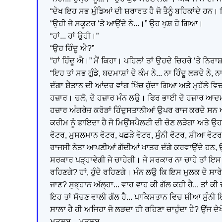
“ਦੇਖ ਇਹ ਸਭ ਮੁੰਡਿਆਂ ਦੀ ਸ਼ਰਾਰਤ ਹੈ ਜੋ ਤੈਨੂੰ ਬਹਿਕਾਂਦੇ ਹਨ। ਇਹ
“ਉਹੀ ਜੋ ਸਕੂਟਰ ‘ਤੇ ਆਉਂਦੇ ਨੇ...।” ਉਹ ਖੁਸ਼ ਹੋ ਗਿਆ।
“ਹਾਂ... ਹਾਂ ਉਹੀ।”
“ਉਹ ਹਿੰਦੂ ਐ?”
“ਹਾਂ ਹਿੰਦੂ ਐ।” ਮੈਂ ਕਿਹਾ। ਪਹਿਲਾਂ ਤਾਂ ਉਹਦੇ ਚਿਹਰੇ ‘ਤੇ 
“ਇਹ ਤਾਂ ਸਭ ਗੁੰਡੇ, ਬਦਮਾਸ਼ਾਂ ਦੇ ਕੰਮ ਨੇ... ਨਾ ਹਿੰਦੂ ਲੜਦੇ ਨੇ
ਦੰਗਾ ਸ਼ੈਤਾਨ ਦੀ ਆਂਦਰ ਵਾਂਗ ਖਿੱਚ ਹੁੰਦਾ ਗਿਆ ਅਤੇ ਮੁਹੱਲੇ ਵ
ਹਜ਼ਾਰ। ਚਲੋ, ਦੋ ਹਜ਼ਾਰ ਮੰਨ ਲਉ। ਫਿਰ ਭਾਈ ਦੋ ਹਜ਼ਾਰ ਆਦਮੀਆਂ 
ਹਜ਼ਾਰ ਅੰਗਰੇਜ਼ ਕਰੋੜਾਂ ਹਿੰਦੁਸਤਾਨੀਆਂ ਉਪਰ ਰਾਜ ਕਰਦੇ ਸਨ ਅ
ਕਰੀਮ ਨੂੰ ਫਾਇਦਾ ਹੈ ਜੋ ਮਿਉਂਸਪੈਲਟੀ ਦੀ ਚੋਣ ਲੜੇਗਾ ਅਤੇ ਉਹਨੂੰ
ਵੋਟਰ, ਮੁਸਲਮਾਨ ਵੋਟਰ, ਪਛੜੇ ਵੋਟਰ, ਸੁੰਨੀ ਵੋਟਰ, ਸ਼ੀਆ ਵੋਟ
ਰਾਜਸੀ ਨੇਤਾ ਆਪਣੀਆਂ ਗੱਦੀਆਂ ਖਾਤਰ ਦੰਗੇ ਕਰਵਾਉਂਦੇ ਹਨ, ਉਥੇ ਹ
ਸਰਕਾਰ ਪੜ੍ਹਾਵੇਗੀ ਜੇ ਚਾਹੇਗੀ। ਜੇ ਸਰਕਾਰ ਨਾ ਚਾਹੇ ਤਾਂ ਇਸ ਮੁਲ
ਰਹਿਣਗੇ? ਹਾਂ, ਹੁੰਦੇ ਰਹਿਣਗੇ। ਮੰਨ ਲਉ ਕਿ ਇਸ ਮੁਲਕ ਦੇ ਸਾਰ
ਜਾਣ? ਸੁਭ੍ਹਾਨ ਅੱਲ੍ਹਾ... ਵਾਹ ਵਾਹ ਕੀ ਗੱਲ ਕਹੀ ਹੈ... ਤਾਂ ਕੀ 
ਇਹ ਤਾਂ ਸੋਚਣ ਵਾਲੀ ਗੱਲ ਹੈ... ਪਾਕਿਸਤਾਨ ਵਿਚ ਸ਼ੀਆ ਸੁੰਨੀ ਇ
ਸਾਲਾ ਹੈ ਹੀ ਅਜਿਹਾ ਜੋ ਲੜਦਾ ਹੀ ਰਹਿਣਾ ਚਾਹੁੰਦਾ ਹੈ? ਉਂਜ ਦੇਖੋ 
ਮਤਲਬ... ਮਤਲਬ...