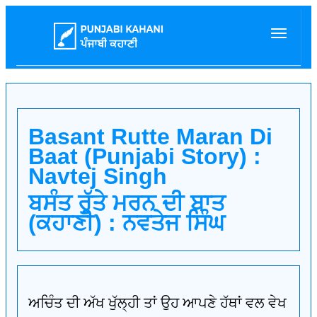
Basant Rutte Maran Di
Baat (Punjabi Story) :
Navtej Singh
ਬਸੰਤ ਰੁੱਤੇ ਮਰਨ ਦੀ ਬਾਤ
(ਕਹਾਣੀ) : ਨਵਤੇਜ ਸਿੰਘ
ਅਚਿੰਤ ਦੀ ਅੱਖ ਖੁੱਲ੍ਹੀ ਤਾਂ ਉਹ ਆਪਣੇ ਹੱਥਾਂ ਵਲ ਵੇਖ