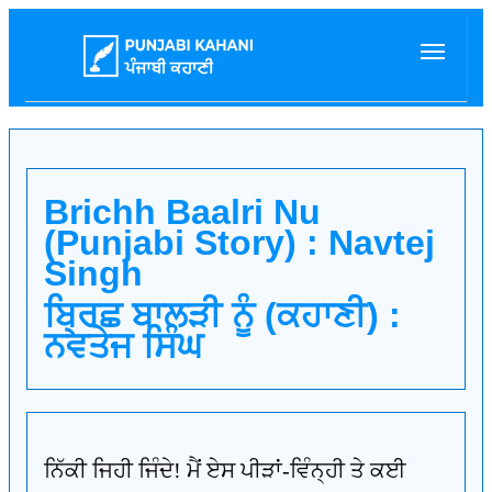
Brichh Baalri Nu
(Punjabi Story) : Navtej
Singh
ਬ੍ਰਿਛ ਬਾਲੜੀ ਨੂੰ (ਕਹਾਣੀ) :
ਨਵਤੇਜ ਸਿੰਘ
ਨਿੱਕੀ ਜਿਹੀ ਜਿੰਦੇ! ਮੈਂ ਏਸ ਪੀੜਾਂ-ਵਿੰਨ੍ਹੀ ਤੇ ਕਈ