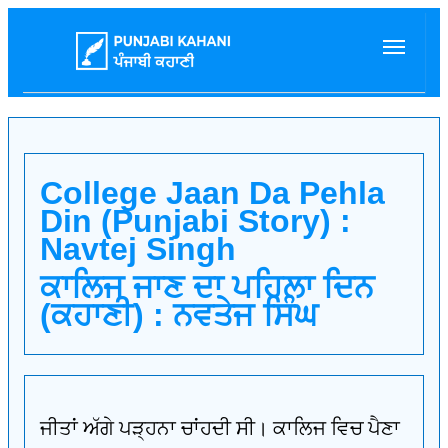
College Jaan Da Pehla
Din (Punjabi Story) :
Navtej Singh
ਕਾਲਿਜ ਜਾਣ ਦਾ ਪਹਿਲਾ ਦਿਨ
(ਕਹਾਣੀ) : ਨਵਤੇਜ ਸਿੰਘ
ਜੀਤਾਂ ਅੱਗੇ ਪੜ੍ਹਨਾ ਚਾਂਹਦੀ ਸੀ। ਕਾਲਿਜ ਵਿਚ ਪੈਣਾ