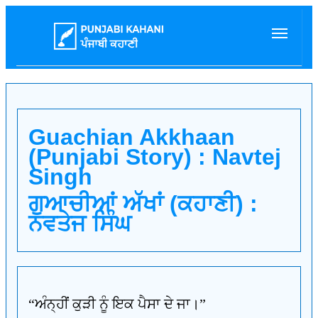
Guachian Akkhaan
(Punjabi Story) : Navtej
Singh
ਗੁਆਚੀਆਂ ਅੱਖਾਂ (ਕਹਾਣੀ) :
ਨਵਤੇਜ ਸਿੰਘ
“ਅੰਨ੍ਹੀਂ ਕੁੜੀ ਨੂੰ ਇਕ ਪੈਸਾ ਦੇ ਜਾ।”