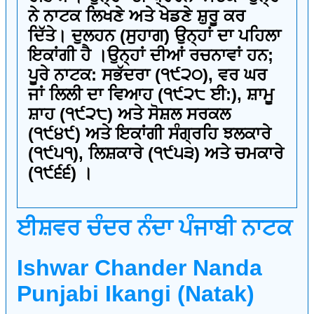
ਨੇ ਨਾਟਕ ਲਿਖਣੇ ਅਤੇ ਖੇਡਣੇ ਸ਼ੁਰੂ ਕਰ
ਦਿੱਤੇ। ਦੁਲਹਨ (ਸੁਹਾਗ) ਉਨ੍ਹਾਂ ਦਾ ਪਹਿਲਾ
ਇਕਾਂਗੀ ਹੈ ।ਉਨ੍ਹਾਂ ਦੀਆਂ ਰਚਨਾਵਾਂ ਹਨ;
ਪੂਰੇ ਨਾਟਕ: ਸਭੱਦਰਾ (੧੯੨੦), ਵਰ ਘਰ
ਜਾਂ ਲਿਲੀ ਦਾ ਵਿਆਹ (੧੯੨੮ ਈ:), ਸ਼ਾਮੂ
ਸ਼ਾਹ (੧੯੨੮) ਅਤੇ ਸੋਸ਼ਲ ਸਰਕਲ
(੧੯੪੯) ਅਤੇ ਇਕਾਂਗੀ ਸੰਗ੍ਰਹਿ ਝਲਕਾਰੇ
(੧੯੫੧), ਲਿਸ਼ਕਾਰੇ (੧੯੫੩) ਅਤੇ ਚਮਕਾਰੇ
(੧੯੬੬) ।
ਈਸ਼ਵਰ ਚੰਦਰ ਨੰਦਾ ਪੰਜਾਬੀ ਨਾਟਕ
Ishwar Chander Nanda
Punjabi Ikangi (Natak)