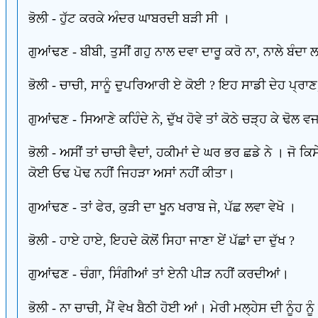
ਭੋਲੀ - ਹੁੱਟ ਕਰਕੇ ਅੰਦਰ ਘਾਬਰਦੀ ਬੜੀ ਸੀ ।
ਗੁਆਂਢਣ - ਬੀਬੀ, ਤੁਸੀਂ ਗਹੁ ਨਾਲ ਦਵਾ ਦਾਰੂ ਕਰੋ ਨਾ, ਨਾਲੇ ਬੰਦਾ 
ਭੋਲੀ - ਚਾਚੀ, ਸਾਨੂੰ ਦੁਪਰਿਆਰੀ ਏ ਕੋਈ ? ਇਹ ਸਾਡੀ ਦੇਹ ਪ੍ਰਾਣ,
ਗੁਆਂਢਣ - ਸਿਆਣੇ ਕਹਿੰਦੇ ਨੇ, ਦੁੱਖ ਹੋਵੇ ਤਾਂ ਕੋਠੇ ਚੜ੍ਹ ਕੇ ਢੋ
ਭੋਲੀ - ਅਸੀਂ ਤਾਂ ਚਾਚੀ ਵੈਦਾਂ, ਹਕੀਮਾਂ ਦੇ ਘਰ ਭਰ ਛਡੇ ਨੇ । ਜੋ ਕਿਸ
ਕੋਈ ਓਢ ਪੋਢ ਨਹੀਂ ਜਿਹੜਾ ਅਸਾਂ ਨਹੀਂ ਕੀਤਾ।
ਗੁਆਂਢਣ - ਤਾਂ ਫੇਰ, ਕੁੜੀ ਦਾ ਖੂਨ ਖਰਾਬ ਜੇ, ਪੱਛ ਲਵਾ ਵੇਖੋ ।
ਭੋਲੀ - ਹਾਏ ਹਾਏ, ਇਹਦੇ ਕੋਲੋਂ ਸਿਹਾ ਜਾਣਾ ਏਂ ਪੱਛਾਂ ਦਾ ਦੁੱਖ ?
ਗੁਆਂਢਣ - ਚੰਗਾ, ਸਿੰਗੀਆਂ ਤਾਂ ਏਨੀ ਪੀੜ ਨਹੀਂ ਕਰਦੀਆਂ।
ਭੋਲੀ - ਨਾ ਚਾਚੀ, ਮੈਂ ਵੇਖ ਬੈਠੀ ਹੋਈ ਆਂ। ਮੇਰੀ ਮਲ੍ਹੇਸ ਦੀ ਨੂੰਹ 