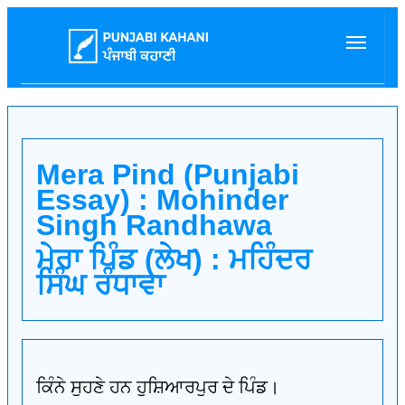
Mera Pind (Punjabi
Essay) : Mohinder
Singh Randhawa
ਮੇਰਾ ਪਿੰਡ (ਲੇਖ) : ਮਹਿੰਦਰ
ਸਿੰਘ ਰੰਧਾਵਾ
ਕਿੰਨੇ ਸੁਹਣੇ ਹਨ ਹੁਸ਼ਿਆਰਪੁਰ ਦੇ ਪਿੰਡ।