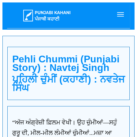
Pehli Chummi (Punjabi
Story) : Navtej Singh
ਪਹਿਲੀ ਚੁੰਮੀਂ (ਕਹਾਣੀ) : ਨਵਤੇਜ
ਸਿੰਘ
“ਅੱਜ ਅੰਗ੍ਰੇਜ਼ੀ ਫ਼ਿਲਮ ਵੇਖੀ। ਉਹ ਚੁੰਮੀਆਂ—ਸਹੁੰ
ਗੁਰੂ ਦੀ, ਮੀਲ-ਮੀਲ ਲੰਮੀਆਂ ਚੁੰਮੀਆਂ...ਮਜ਼ਾ ਆ