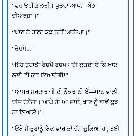
“ਫੇਰ ਓਹੀ ਗ਼ਲਤੀ। ਪੁਤਰਾ ਆਖ: ‘ਅੱਠ
ਚੀਅਰਜ਼’।”
“ਖਾਣ ਨੂੰ ਹਾਲੀ ਕੁਝ ਨਹੀਂ ਆਇਆ।”
“ਰੇਸ਼ਮੋਂ...”
“ਇਹ ਤੁਹਾਡੀ ਰੇਸ਼ਮੋਂ ਰੇਸ਼ਮ ਪਈ ਕਤਦੀ ਏ ਕਿ ਖਾਣ
ਲਈ ਵੀ ਕੁਝ ਲਿਆਵੇਗੀ!”
“ਆਖ਼ਰ ਸਰਦਾਰ ਜੀ ਦੀ ਨੌਕਰਾਣੀ ਏਂ—ਖਾਣ ਵਾਲੀ
ਚੀਜ਼ ਹੋਏਗੀ। ਆਪੇ ਹੀ ਆ ਜਾਏ, ਖਾਣ ਨੂੰ ਭਾਵੇਂ ਕੁਝ
ਨਾ ਲਿਆਏ।”
“ਓਏ ਮੈਂ ਤੁਹਾਨੂੰ ਇਕ ਵਾਰ ਤਾਂ ਦੱਸ ਚੁਕਿਆ ਹਾਂ, ਬਈ