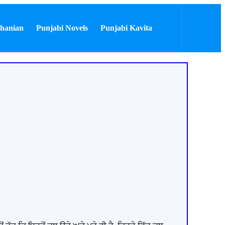
hanian
Punjabi Novels
Punjabi Kavita