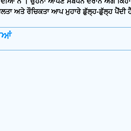
ਪਾਉਂਦੀਆਂ ਨੇ । ਉਹਨਾਂ ਆਪਣੇ ਸੰਬੋਧਨ ਦੌਰਾਨ ਅੱਗੇ 
ਤਾ ਅਤੇ ਰੌਚਿਕਤਾ ਆਪ ਮੁਹਾਰੇ ਡੁੱਲ੍ਹ-ਡੁੱਲ੍ਹ ਪੈਂਦੀ ਹ
ੀਆਂ