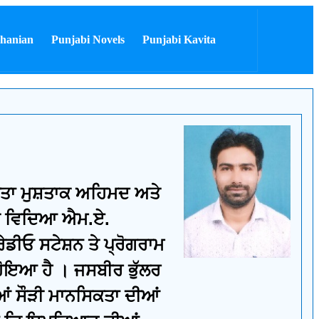
hanian
Punjabi Novels
Punjabi Kavita
ਿਤਾ ਮੁਸ਼ਤਾਕ ਅਹਿਮਦ ਅਤੇ
 ਦੀ ਵਿਦਿਆ ਐਮ.ਏ.
ੇਡੀਓ ਸਟੇਸ਼ਨ ਤੇ ਪ੍ਰੋਗਰਾਮ
ਤ ਹੋਇਆ ਹੈ । ਜਸਬੀਰ ਭੁੱਲਰ
ਆਂ ਸੌੜੀ ਮਾਨਸਿਕਤਾ ਦੀਆਂ